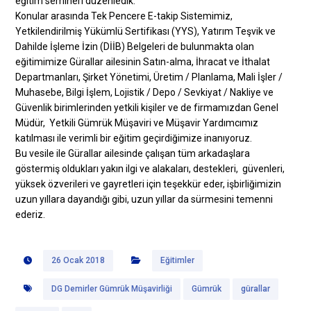
eğitim semineri düzenledik.
Konular arasında Tek Pencere E-takip Sistemimiz,
Yetkilendirilmiş Yükümlü Sertifikası (YYS), Yatırım Teşvik ve
Dahilde İşleme İzin (DİİB) Belgeleri de bulunmakta olan
eğitimimize Gürallar ailesinin Satın-alma, İhracat ve İthalat
Departmanları, Şirket Yönetimi, Üretim / Planlama, Mali İşler /
Muhasebe, Bilgi İşlem, Lojistik / Depo / Sevkiyat / Nakliye ve
Güvenlik birimlerinden yetkili kişiler ve de firmamızdan Genel
Müdür, Yetkili Gümrük Müşaviri ve Müşavir Yardımcımız
katılması ile verimli bir eğitim geçirdiğimize inanıyoruz.
Bu vesile ile Gürallar ailesinde çalışan tüm arkadaşlara
göstermiş oldukları yakın ilgi ve alakaları, destekleri, güvenleri,
yüksek özverileri ve gayretleri için teşekkür eder, işbirliğimizin
uzun yıllara dayandığı gibi, uzun yıllar da sürmesini temenni
ederiz.
26 Ocak 2018
Eğitimler
DG Demirler Gümrük Müşavirliği
Gümrük
gürallar