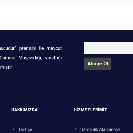
nucudur.” prensibi ile mevcut
ümrük Müşavirliği, yarattığı
miştir.
HAKKIMIZDA
HIZMETLERİMİZ
Tarihçe
Uzmanlık Alanlarımız