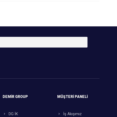
DEMIR GROUP
MÜŞTERI PANELI
DG İK
İş Akışımız