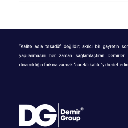
“Kalite asla tesadüf değildir; akılcı bir gayretin so
yapılanmasını her zaman sağlamlaştıran Demirler G
dinamikliğin farkına vararak “sürekli kalite”yi hedef edin