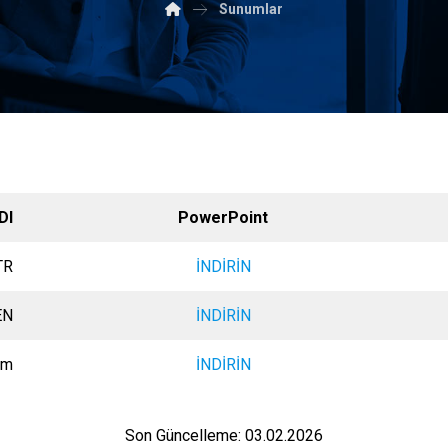
Sunumlar
DI
PowerPoint
TR
İNDİRİN
EN
İNDİRİN
ım
İNDİRİN
Son Güncelleme: 03.02.2026