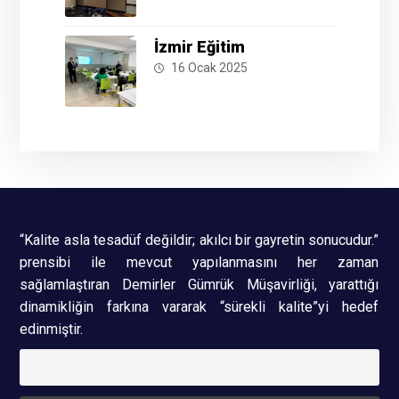
İzmir Eğitim
16 Ocak 2025
“Kalite asla tesadüf değildir; akılcı bir gayretin sonucudur.”
prensibi ile mevcut yapılanmasını her zaman
sağlamlaştıran Demirler Gümrük Müşavirliği, yarattığı
dinamikliğin farkına vararak “sürekli kalite”yi hedef
edinmiştir.